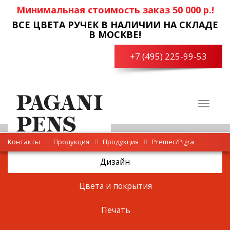
Минимальная стоимость заказ 50 000 р.!
ВСЕ ЦВЕТА РУЧЕК В НАЛИЧИИ НА СКЛАДЕ
В МОСКВЕ!
+7 (495) 225-99-53
Toggle
navigat
Контакты
Продукция
Продукция
Premec/Pigra
Дизайн
Цвета и покрытия
Печать