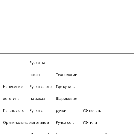
Ручки на
заказ
Технологии
Нанесение
Ручки с лого
Где купить
логотипа
на заказ
Шариковые
Печать лого
Ручки с
ручки
УФ-печать
Оригинальные
логотипом
Ручки soft
УФ- или