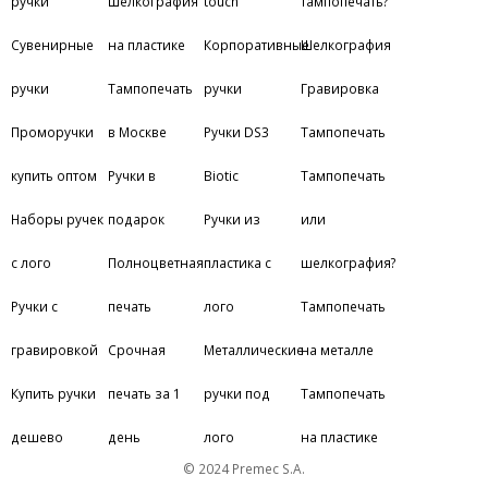
ручки
Шелкография
touch
тампопечать?
Сувенирные
на пластике
Корпоративные
Шелкография
ручки
Тампопечать
ручки
Гравировка
Проморучки
в Москве
Ручки DS3
Тампопечать
купить оптом
Ручки в
Biotic
Тампопечать
Наборы ручек
подарок
Ручки из
или
с лого
Полноцветная
пластика с
шелкография?
Ручки с
печать
лого
Тампопечать
гравировкой
Срочная
Металлические
на металле
Купить ручки
печать за 1
ручки под
Тампопечать
дешево
день
лого
на пластике
© 2024 Premec S.A.