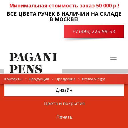
Минимальная стоимость заказ 50 000 р.!
ВСЕ ЦВЕТА РУЧЕК В НАЛИЧИИ НА СКЛАДЕ
В МОСКВЕ!
+7 (495) 225-99-53
Toggle
navigat
Контакты
Продукция
Продукция
Premec/Pigra
Дизайн
Цвета и покрытия
Печать