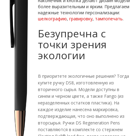
наконечник и кнопка делают дизайн модели
более выразительным и ярким. Предлагаем
надежные технологии персонализации:
шелкографию
,
гравировку
,
тампопечать
.
Безупречна с
точки зрения
экологии
В приоритете экологичные решения? Тогда
купите ручку DS8, изготовленную из
вторичного сырья. Модели доступны в
синем и черном цвете, а также Fango (из
неразделенных остатков пластика). На
каждое изделие нанесена маркировка,
подтверждающая, что оно выполнено из
вторсырья. Ручки DS Regeneration Pens
поставляются в комплекте со стержнем