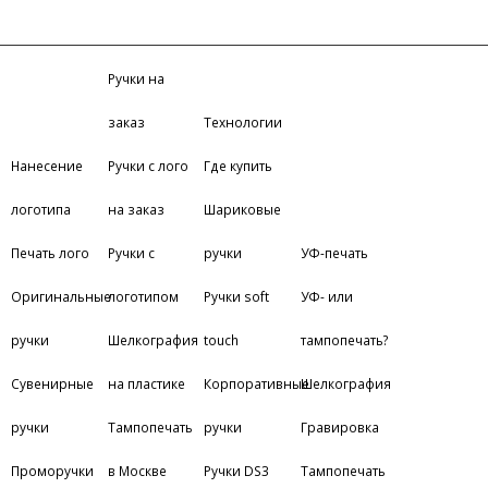
Ручки на
заказ
Технологии
Нанесение
Ручки с лого
Где купить
логотипа
на заказ
Шариковые
Печать лого
Ручки с
ручки
УФ-печать
Оригинальные
логотипом
Ручки soft
УФ- или
ручки
Шелкография
touch
тампопечать?
Сувенирные
на пластике
Корпоративные
Шелкография
ручки
Тампопечать
ручки
Гравировка
Проморучки
в Москве
Ручки DS3
Тампопечать