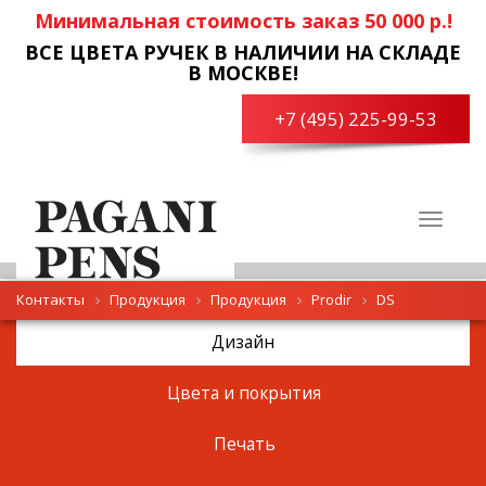
Минимальная стоимость заказ 50 000 р.!
ВСЕ ЦВЕТА РУЧЕК В НАЛИЧИИ НА СКЛАДЕ
В МОСКВЕ!
+7 (495) 225-99-53
Toggle
navigat
Контакты
Продукция
Продукция
Prodir
DS
Дизайн
Цвета и покрытия
Печать