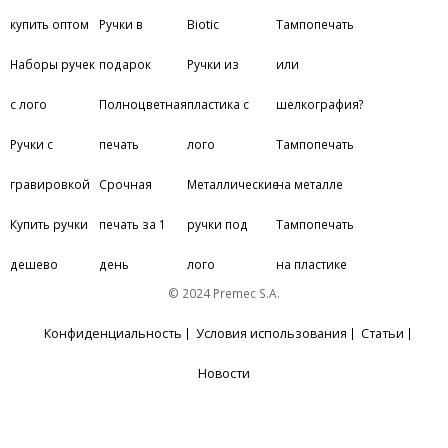
купить оптом
Ручки в
Biotic
Тампопечать
Наборы ручек
подарок
Ручки из
или
с лого
Полноцветная
пластика с
шелкография?
Ручки с
печать
лого
Тампопечать
гравировкой
Срочная
Металлические
на металле
Купить ручки
печать за 1
ручки под
Тампопечать
дешево
день
лого
на пластике
© 2024 Premec S.A.
Конфиденциальность
Условия использования
Статьи
Новости