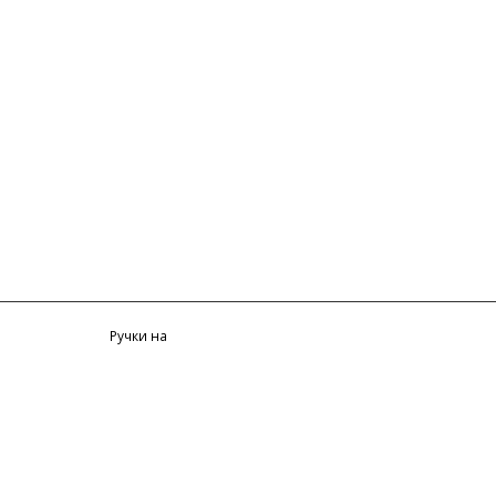
Ручки на
заказ
Технологии
Нанесение
Ручки с лого
Где купить
логотипа
на заказ
Шариковые