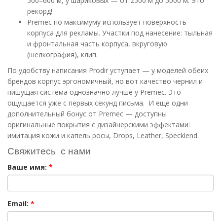
500–600 м, у шариковых — от 2500 м до 5000 м. Это
рекорд!
Premec по максимуму использует поверхность
корпуса для рекламы. Участки под нанесение: тыльная
и фронтальная часть корпуса, вкруговую
(шелкография), клип.
По удобству написания Prodir уступает — у моделей обеих
брендов корпус эргономичный, но вот качество чернил и
пишущая система однозначно лучше у Premec. Это
ощущается уже с первых секунд письма. И еще одни
дополнительный бонус от Premec — доступны
оригинальные покрытия с дизайнерскими эффектами:
имитация кожи и капель росы, Drops, Leather, Specklend.
Свяжитесь с нами
Ваше имя:
*
Email:
*